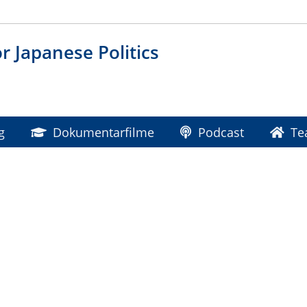
or Japanese Politics
g
Dokumentarfilme
Podcast
Te