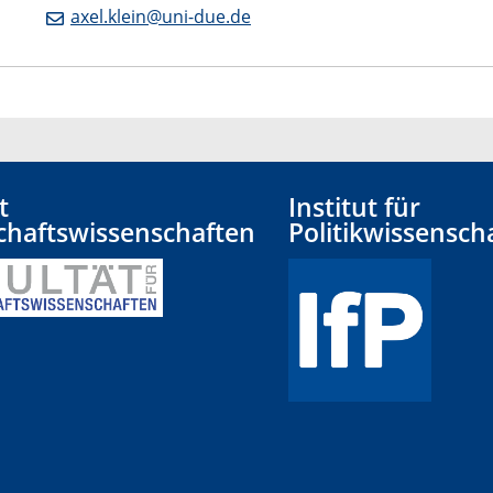
axel.klein@uni-due.de
t
Institut für
chaftswissenschaften
Politikwissensch