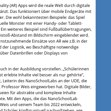
lity (AR) Apps wird die reale Welt durch digitale
gänzt. Das funktioniert über mobile Endgeräte mit
. Die wohl bekanntesten Beispiele: das Spiel
elle Monster mit einer Handy- oder Tablett-
in weiteres Beispiel sind Fußballübertragungen,
eistoß-Abstand im Bildschirm eingeblendet wird.
rnstzunehmende Einsätze von AR wie z.B. in der
d der Logistik, wo Beschäftigte notwendige
über Datenbrillen oder Displays von
uch in der Ausbildung vorstellen. „Schülerinnen
t erlebte Inhalte viel besser als nur gehörte“,
t, Leiterin des NanoSchoolLabs an der UDE, die
Professor Weis eingeworben hat. Digitale Bilder,
eien für abstrakte und komplexe Inhalte
exte. Mit den Apps, die das NanoSchoolLab
Weis und seinem Team bis 2022 entwickeln,
d Schüler künftig virtuell nachvollziehen, wie