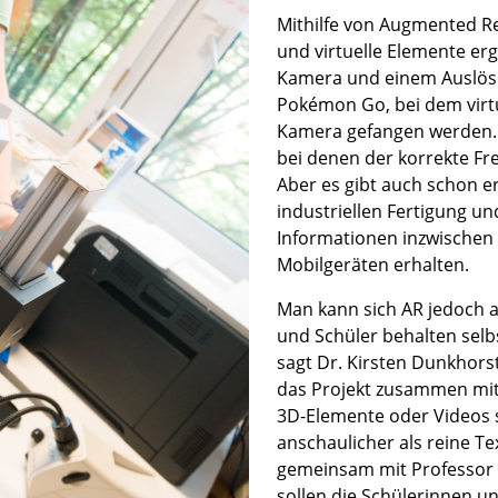
Mithilfe von Augmented Rea
und virtuelle Elemente er
Kamera und einem Auslöser
Pokémon Go, bei dem virtu
Kamera gefangen werden. E
bei denen der korrekte Fr
Aber es gibt auch schon e
industriellen Fertigung un
Informationen inzwischen 
Mobilgeräten erhalten.
Man kann sich AR jedoch a
und Schüler behalten selbs
sagt Dr. Kirsten Dunkhors
das Projekt zusammen mit 
3D-Elemente oder Videos s
anschaulicher als reine T
gemeinsam mit Professor 
sollen die Schülerinnen un