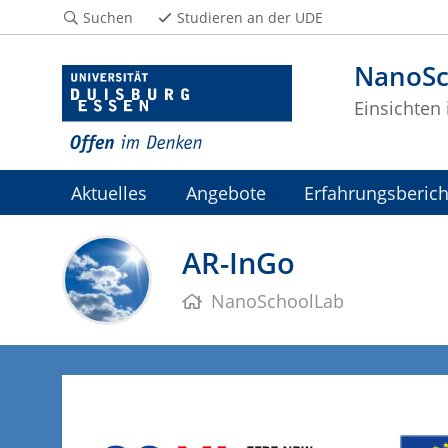
Suchen
Studieren an der UDE
NanoSc
Einsichten
Aktuelles
Angebote
Erfahrungsberich
AR-InGo
NanoSchoolLab