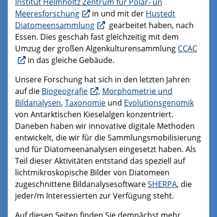
Institut Helmholtz Zentrum für Polar- un
Meeresforschung
in und mit der
Hustedt
Diatomeensammlung
gearbeitet haben, nach
Essen. Dies geschah fast gleichzeitig mit dem
Umzug der großen Algenkulturensammlung
CCAC
in das gleiche Gebäude.
Unsere Forschung hat sich in den letzten Jahren
auf die
Biogeografie
,
Morphometrie und
Bildanalysen
,
Taxonomie
und
Evolutionsgenomik
von Antarktischen Kieselalgen konzentriert.
Daneben haben wir innovative digitale Methoden
entwickelt, die wir für die Sammlungsmobilisierung
und für Diatomeenanalysen eingesetzt haben. Als
Teil dieser Aktivitäten entstand das speziell auf
lichtmikroskopische Bilder von Diatomeen
zugeschnittene Bildanalysesoftware
SHERPA
, die
jeder/m Interessierten zur Verfügung steht.
Auf diesen Seiten finden Sie demnächst mehr