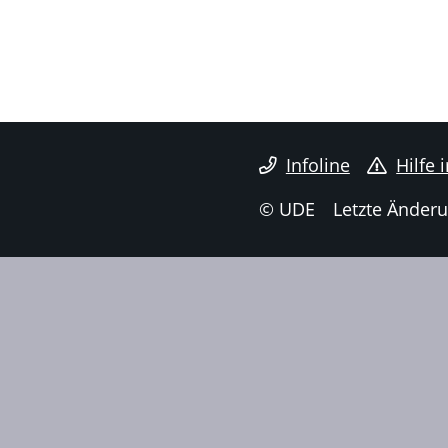
Infoline
Hilfe 
© UDE
Letzte Änderu