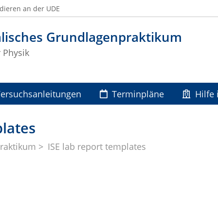
dieren an der UDE
alisches Grundlagenpraktikum
r Physik
ersuchsanleitungen
Terminpläne
Hilfe
plates
praktikum
ISE lab report templates