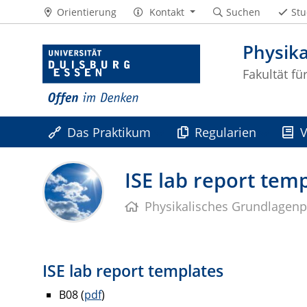
Orientierung
Kontakt
Suchen
Stu
Physik
Fakultät fü
Das Praktikum
Regularien
V
ISE lab report tem
Physikalisches Grundlagen
ISE lab report templates
B08 (
pdf
)