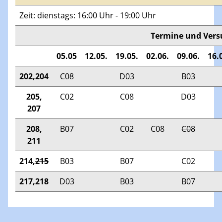
Zeit: dienstags: 16:00 Uhr - 19:00 Uhr
Termine und Vers
05.05
12.05.
19.05.
02.06.
09.06.
16.
202,204
C08
D03
B03
205,
C02
C08
D03
207
208,
B07
C02
C08
C08
211
214,
215
B03
B07
C02
217,218
D03
B03
B07