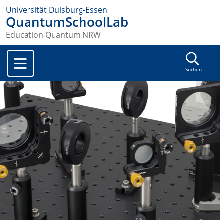
Universität Duisburg-Essen
QuantumSchoolLab
Education Quantum NRW
Suchen