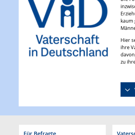
inzwis
Erzieh
kaum g
Männer
Hier s
ihre V
davon,
zu ihr
Für Befragte
Vaters