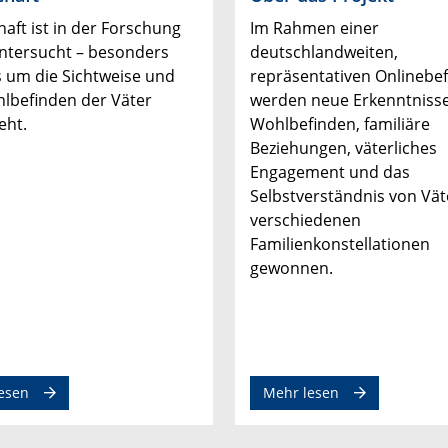
haft ist in der Forschung
Im Rahmen einer
ntersucht – besonders
deutschlandweiten,
 um die Sichtweise und
repräsentativen Onlinebe
lbefinden der Väter
werden neue Erkenntniss
eht.
Wohlbefinden, familiäre
Beziehungen, väterliches
Engagement und das
Selbstverständnis von Vät
verschiedenen
Familienkonstellationen
gewonnen.
esen
Mehr lesen