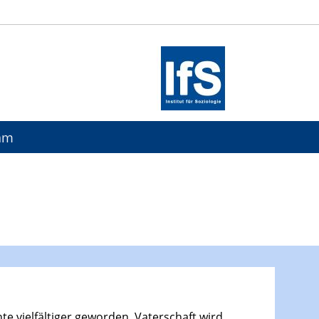
eam
te vielfältiger geworden. Vaterschaft wird