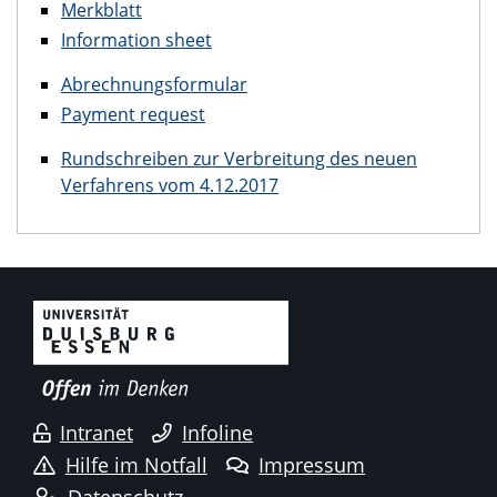
Merkblatt
Information sheet
Abrechnungsformular
Payment request
Rundschreiben zur Verbreitung des neuen
Verfahrens vom 4.12.2017
Intranet
Infoline
Hilfe im Notfall
Impressum