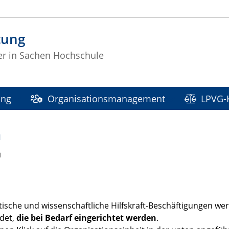
tung
ter in Sachen Hochschule
ung
Organisationsmanagement
LPVG-
n
n
ische und wissenschaftliche Hilfskraft-Beschäftigungen w
det,
die bei Bedarf eingerichtet werden
.