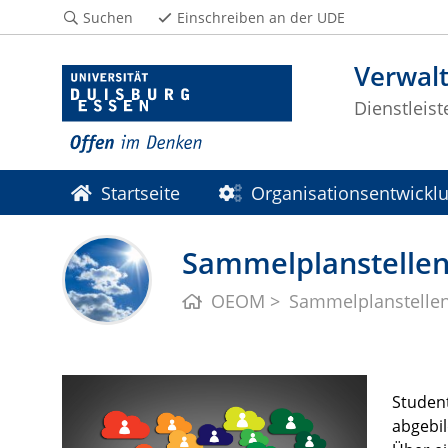
Suchen
Einschreiben an der UDE
Verwal
Dienstleis
Startseite
Organisationsentwickl
Sammelplanstelle
OEOM
Sammelplanstelle
Student
abgebil