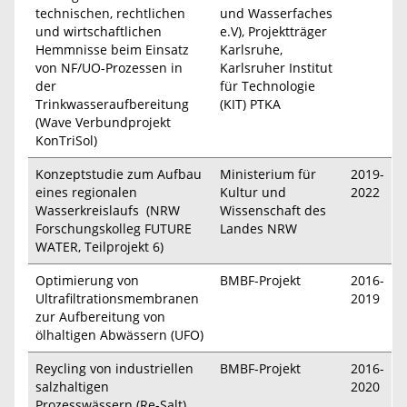
technischen, rechtlichen
und Wasserfaches
und wirtschaftlichen
e.V), Projektträger
Hemmnisse beim Einsatz
Karlsruhe,
von NF/UO-Prozessen in
Karlsruher Institut
der
für Technologie
Trinkwasseraufbereitung
(KIT) PTKA
(Wave Verbundprojekt
KonTriSol)
Konzeptstudie zum Aufbau
Ministerium für
2019-
eines regionalen
Kultur und
2022
Wasserkreislaufs (NRW
Wissenschaft des
Forschungskolleg FUTURE
Landes NRW
WATER, Teilprojekt 6)
Optimierung von
BMBF-Projekt
2016-
Ultrafiltrationsmembranen
2019
zur Aufbereitung von
ölhaltigen Abwässern (UFO)
Reycling von industriellen
BMBF-Projekt
2016-
salzhaltigen
2020
Prozesswässern (Re-Salt)