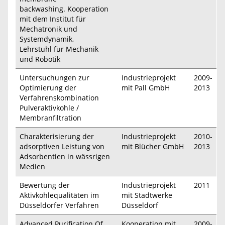
backwashing. Kooperation
mit dem Institut für
Mechatronik und
Systemdynamik,
Lehrstuhl für Mechanik
und Robotik
Untersuchungen zur
Industrieprojekt
2009-
Optimierung der
mit Pall GmbH
2013
Verfahrenskombination
Pulveraktivkohle /
Membranfiltration
Charakterisierung der
Industrieprojekt
2010-
adsorptiven Leistung von
mit Blücher GmbH
2013
Adsorbentien in wässrigen
Medien
Bewertung der
Industrieprojekt
2011
Aktivkohlequalitäten im
mit Stadtwerke
Düsseldorfer Verfahren
Düsseldorf
Advanced Purification Of
Kooperation mit
2009-