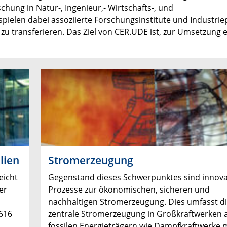
chung in Natur-, Ingenieur,- Wirtschafts-, und
spielen dabei assoziierte Forschungsinstitute und Industrie
 transferieren. Das Ziel von CER.UDE ist, zur Umsetzung 
lien
Stromerzeugung
eicht
Gegenstand dieses Schwerpunktes sind innova
er
Prozesse zur ökonomischen, sicheren und
nachhaltigen Stromerzeugung. Dies umfasst d
616
zentrale Stromerzeugung in Großkraftwerken 
fossilen Energieträgern wie Dampfkraftwerke 