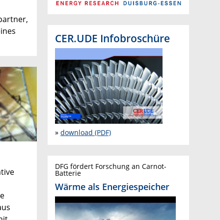
partner,
eines
CER.UDE Infobroschüre
»
download (PDF)
DFG fördert Forschung an Carnot-
tive
Batterie
Wärme als Energiespeicher
ie
aus
mit