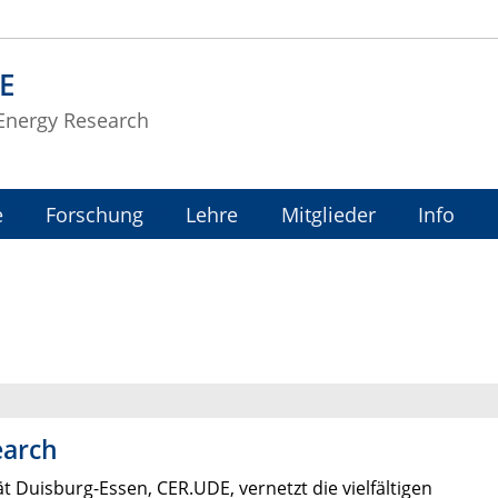
E
 Energy Research
e
Forschung
Lehre
Mitglieder
Info
earch
t Duisburg-Essen, CER.UDE, vernetzt die vielfältigen