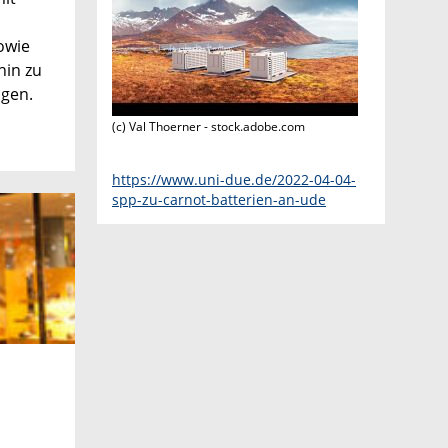
owie
hin zu
ngen.
(c) Val Thoerner - stock.adobe.com
https://www.uni-due.de/2022-04-04-
spp-zu-carnot-batterien-an-ude