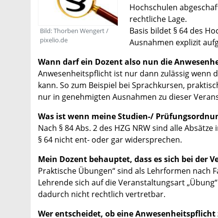
Hochschulen abgeschaff
rechtliche Lage.
Basis bildet § 64 des H
Bild: Thorben Wengert /
pixelio.de
Ausnahmen explizit aufg
Wann darf ein Dozent also nun die Anwesenhe
Anwesenheitspflicht ist nur dann zulässig wenn 
kann. So zum Beispiel bei Sprachkursen, praktis
nur in genehmigten Ausnahmen zu dieser Verans
Was ist wenn meine Studien-/ Prüfungsordnun
Nach § 84 Abs. 2 des HZG NRW sind alle Absätze 
§ 64 nicht ent- oder gar widersprechen.
Mein Dozent behauptet, dass es sich bei der 
Praktische Übungen“ sind als Lehrformen nach F
Lehrende sich auf die Veranstaltungsart „Übung“
dadurch nicht rechtlich vertretbar.
Wer entscheidet, ob eine Anwesenheitspflicht z