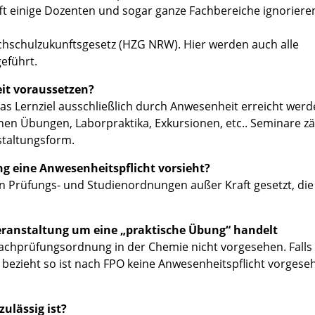
t einige Dozenten und sogar ganze Fachbereiche ignoriere
ochschulzukunftsgesetz (HZG NRW). Hier werden auch alle
eführt.
it voraussetzen?
das Lernziel ausschließlich durch Anwesenheit erreicht wer
chen Übungen, Laborpraktika, Exkursionen, etc.. Seminare z
taltungsform.
g eine Anwesenheitspflicht vorsieht?
in Prüfungs- und Studienordnungen außer Kraft gesetzt, di
Veranstaltung um eine „praktische Übung“ handelt
achprüfungsordnung in der Chemie nicht vorgesehen. Falls
 bezieht so ist nach FPO keine Anwesenheitspflicht vorges
ulässig ist?