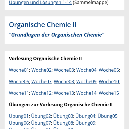
Übungen und Lösungen 1-14
(Sammelmappe)
Organische Chemie II
"Grundlagen der Organischen Chemie"
Vorlesung
Organische Chemie I
I
Woche01
;
Woche02
;
Woche03
;
Woche04
;
Woche05
;
Woche06
;
Woche07
;
Woche08
;
Woche09
;
Woche10
;
Woche11
;
Woche12
;
Woche13
;
Woche14
;
Woche15
Übungen zur Vorlesung
Organische Chemie I
I
Übung01
;
Übung02
;
Übung03
;
Übung04
;
Übung05
;
Übung06
;
Übung07
;
Übung08
;
Übung09
;