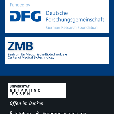
ZMB
Zentrum für Medizinische Biotechnologie
Center of Medical Biotechnology
Infoline
Emergency handling