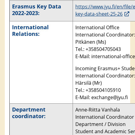
Erasmus Key Data
https://www.jyu.fi/en/file
2022-2023:
key-data-sheet-25-26
International
International Office
Relations:
International Coordinator:
Pitkänen (Ms)
Tel.: +358504705043
E-Mail: international-office
Incoming Erasmus+ Stude
International Coordinator: 
Härsilä (Mr)
Tel.: +358504105910
E-Mail: exchange@jyu.fi
Department
Anne-Riitta Vanhala
coordinator:
International Coordinato
Department / Division
Student and Academic Ser