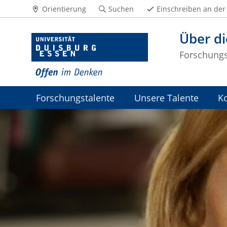
Orientierung
Suchen
Einschreiben an der
Über di
Forschungss
Forschungstalente
Unsere Talente
K