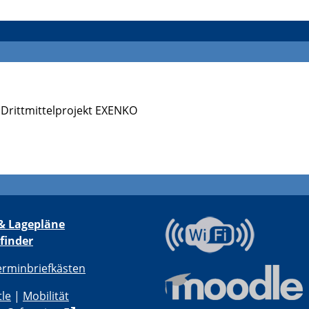
m Drittmittelprojekt EXENKO
& Lagepläne
finder
erminbriefkästen
tle
|
Mobilität