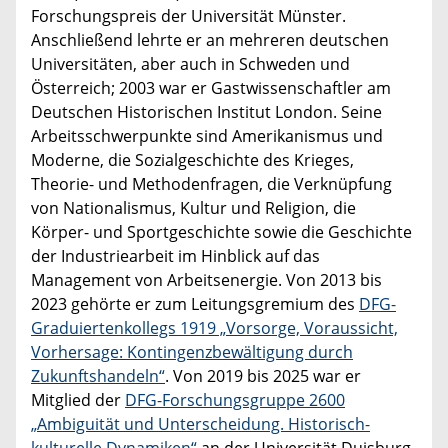
Forschungspreis der Universität Münster.
Anschließend lehrte er an mehreren deutschen
Universitäten, aber auch in Schweden und
Österreich; 2003 war er Gastwissenschaftler am
Deutschen Historischen Institut London. Seine
Arbeitsschwerpunkte sind Amerikanismus und
Moderne, die Sozialgeschichte des Krieges,
Theorie- und Methodenfragen, die Verknüpfung
von Nationalismus, Kultur und Religion, die
Körper- und Sportgeschichte sowie die Geschichte
der Industriearbeit im Hinblick auf das
Management von Arbeitsenergie.
Von 2013 bis
2023 gehörte er zum Leitungsgremium des
DFG-
Graduiertenkollegs 1919 „Vorsorge, Voraussicht,
Vorhersage: Kontingenzbewältigung durch
Zukunftshandeln“
. Von 2019 bis 2025 war er
Mitglied der
DFG-Forschungsgruppe 2600
„Ambiguität und Unterscheidung. Historisch-
kulturelle Dynamiken“
an der Universität Duisburg-