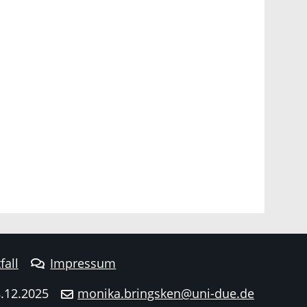
fall
Impressum
8.12.2025
monika.bringsken@uni-due.de