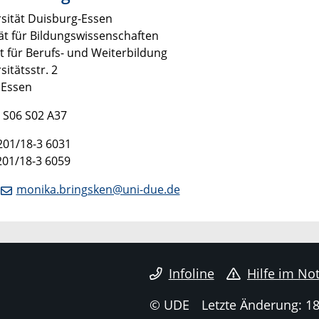
sität Duisburg-Essen
ät für Bildungswissenschaften
ut für Berufs- und Weiterbildung
sitätsstr. 2
 Essen
 S06 S02 A37
0201/18-3 6031
201/18-3 6059
:
monika.bringsken@uni-due.de
Infoline
Hilfe im Not
© UDE
Letzte Änderung: 1