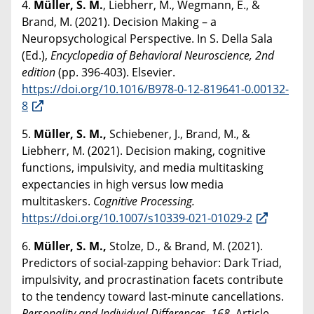
4.
Müller, S.
M.
, Liebherr, M., Wegmann, E., &
Brand, M. (2021). Decision Making – a
Neuropsychological Perspective. In S. Della Sala
(Ed.),
Encyclopedia of Behavioral Neuroscience, 2nd
edition
(pp. 396-403). Elsevier.
https://doi.org/10.1016/B978-0-12-819641-0.00132-
8
5.
Müller, S. M.,
Schiebener, J., Brand, M., &
Liebherr, M. (2021). Decision making, cognitive
functions, impulsivity, and media multitasking
expectancies in high versus low media
multitaskers.
Cognitive Processing.
https://doi.org/10.1007/s10339-021-01029-2
6.
Müller, S. M.,
Stolze, D., & Brand, M. (2021).
Predictors of social-zapping behavior: Dark Triad,
impulsivity, and procrastination facets contribute
to the tendency toward last-minute cancellations.
Personality and Individual Differences, 168,
Article