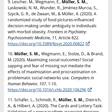
9. Lescher, M., Wegmann, E.,
Müller, S. M.,
Laskowski, N. M., Wunder, R., Jiménez-Murcia, S.,
Szycik, G. R., de Zwaan, M., & Müller, A. (2020). A
randomized study of food pictures-influenced
decision-making under ambiguity in individuals
with morbid obesity.
Frontiers in Psychiatry:
Psychosomatic Medicine, 11,
Article 822.
https://doi.org/10.3389/fpsyt.2020.00822
10.
Müller, S. M.,
Wegmann, E., Stolze, D., & Brand,
M. (2020). Maximizing social outcomes? Social
zapping and fear of missing out mediate the
effects of maximization and procrastination on
problematic social networks use.
Computers in
Human Behavior, 107,
1-10.
https://doi.org/10.1016/j.chb.2020.106296
11. Schäfer, L., Schmidt, R.,
Müller, S. M.,
Dietrich,
A., & Hilbert, A. (2020). The Cards and Lottery Task:
Validation of a new paradigm assessing decision