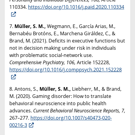
110334.
https://doi.org/10.1016/j.paid.2020.110334
7.
Müller, S. M.,
Wegmann, E., García Arias, M.,
Bernabéu Brotóns, E., Marchena Giráldez, C., &
Brand, M. (2021). Deficits in executive functions but
not in decision making under risk in individuals
with problematic social-network use.
Comprehensive Psychiatry, 106,
Article 152228,
https://doi.org/10.1016/j.comppsych.2021.152228
8. Antons, S.,
Müller, S. M.,
Liebherr, M., & Brand,
M. (2020). Gaming disorder: How to translate
behavioral neuroscience into public health
advances.
Current Behavioral Neuroscience Reports, 7,
267–277.
https://doi.org/10.1007/s40473-020-
00216-3