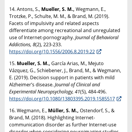
14. Antons, S.,
Mueller, S. M.,
Wegmann, E.,
Trotzke, P., Schulte, M. M., & Brand, M. (2019).
Facets of impulsivity and related aspects
differentiate among recreational and unregulated
use of Internet-pornography.
Journal of Behavioral
Addictions, 8
(2), 223-233.
https://doi.org/10.1556/2006.8.2019.22
15.
Mueller, S. M.,
García Arias, M., Mejuto
Vázquez, G., Schiebener, J., Brand, M., & Wegmann,
E. (2019). Decision support in patients with mild
Alzheimer’s disease.
Journal of Clinical and
Experimental Neuropsychology, 41
(5), 484-496.
https://doi.org/10.1080/13803395.2019.1585517
16. Wegmann, E.,
Müller, S. M.,
Ostendorf, S., &
Brand, M. (2018). Highlighting Internet-
communication disorder as further Internet-use
disorder when considering neuroimaging studies.