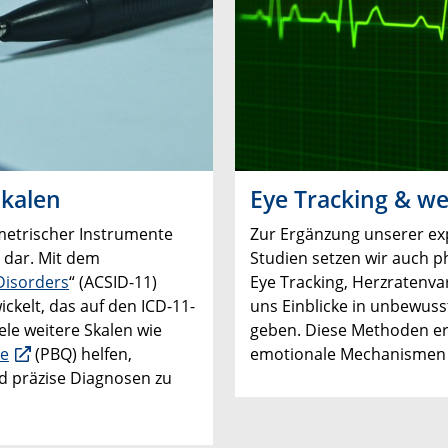
Skalen
Eye Tracking & we
metrischer Instrumente
Zur Ergänzung unserer ex
 dar. Mit dem
Studien setzen wir auch 
 Disorders
“ (ACSID-11)
Eye Tracking, Herzratenvar
ckelt, das auf den ICD-11-
uns Einblicke in unbewus
ele weitere Skalen wie
geben. Diese Methoden er
re
(PBQ) helfen,
emotionale Mechanismen in
nd präzise Diagnosen zu