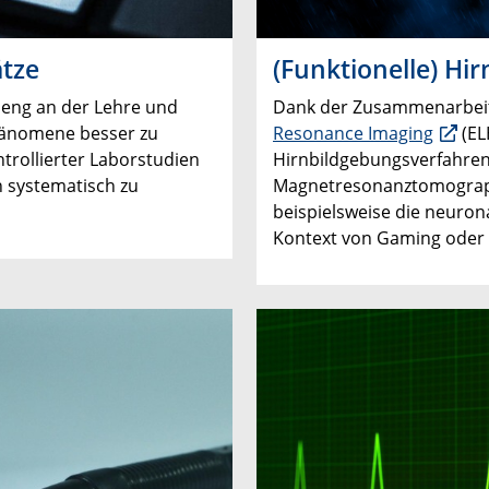
ätze
(Funktionelle) Hi
 eng an der Lehre und
Dank der Zusammenarbei
hänomene besser zu
Resonance Imaging
(EL
trollierter Laborstudien
Hirnbildgebungsverfahren 
 systematisch zu
Magnetresonanztomographi
beispielsweise die neuro
Kontext von Gaming oder