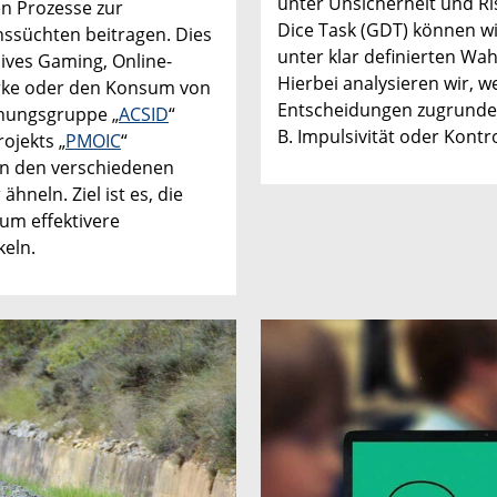
unter Unsicherheit und Ri
en Prozesse zur
Dice Task (GDT) können w
ssüchten beitragen. Dies
unter klar definierten Wa
ives Gaming, Online-
Hierbei analysieren wir, 
erke oder den Konsum von
Entscheidungen zugrunde l
hungsgruppe „
ACSID
“
B. Impulsivität oder Kont
ojekts „
PMOIC
“
en den verschiedenen
neln. Ziel ist es, die
um effektivere
keln.