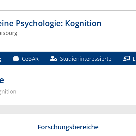
ine Psychologie: Kognition
isburg
g
CeBAR
Studieninteressierte
L
e
gnition
Forschungsbereiche