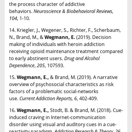
the process character of addictive
behaviors.
Neuroscience & Biobehavioral Reviews,
104
, 1-10.
14. Kriegler, J., Wegener, S., Richter, F., Scherbaum,
N., Brand, M., &
Wegmann, E.
(2019). Decision
making of individuals with heroin addiction
receiving opioid maintenance treatment compared
to early abstinent users.
Drug and Alcohol
Dependence
,
205
, 107593.
15.
Wegmann, E.,
& Brand, M. (2019). A narrative
overview of psychosocial characteristics as risk
factors of a problematic social-networks
use.
Current Addiction Reports, 6
, 402-409.
16.
Wegmann, E.,
Stodt, B. & Brand, M. (2018). Cue-
induced craving in Internet-communication
disorder using visual and auditory cues in a cue-
reactivity paradigm.
Addiction Research & Theory, 26
,