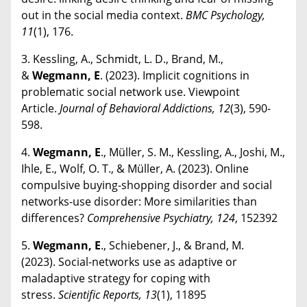
out in the social media context.
BMC Psychology,
11
(1), 176.
3. Kessling, A., Schmidt, L. D., Brand, M.,
&
Wegmann, E
. (2023). Implicit cognitions in
problematic social network use. Viewpoint
Article.
Journal of Behavioral Addictions, 12
(3), 590-
598.
4.
Wegmann, E
., Müller, S. M., Kessling, A., Joshi, M.,
Ihle, E., Wolf, O. T., & Müller, A. (2023). Online
compulsive buying-shopping disorder and social
networks-use disorder: More similarities than
differences?
Comprehensive Psychiatry, 124
, 152392
5.
Wegmann, E
., Schiebener, J., & Brand, M.
(2023). Social-networks use as adaptive or
maladaptive strategy for coping with
stress.
Scientific Reports, 13
(1), 11895