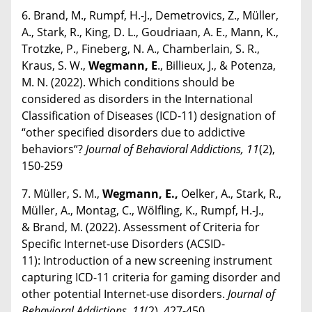
6. Brand, M., Rumpf, H.-J., Demetrovics, Z., Müller,
A., Stark, R., King, D. L., Goudriaan, A. E., Mann, K.,
Trotzke, P., Fineberg, N. A., Chamberlain, S. R.,
Kraus, S. W.,
Wegmann, E
., Billieux, J., & Potenza,
M. N. (2022). Which conditions should be
considered as disorders in the International
Classification of Diseases (ICD-11) designation of
“other specified disorders due to addictive
behaviors“?
Journal of Behavioral Addictions, 11
(2),
150-259
7. Müller, S. M.,
Wegmann, E.,
Oelker, A., Stark, R.,
Müller, A., Montag, C., Wölfling, K., Rumpf, H.-J.,
& Brand, M. (2022). Assessment of Criteria for
Specific Internet-use Disorders (ACSID-
11): Introduction of a new screening instrument
capturing ICD-11 criteria for gaming disorder and
other potential Internet-use disorders.
Journal of
Behavioral Addictions
,
11
(2), 427-450.