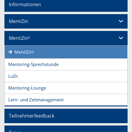
Informationen
MentiZin
MentiZin²
MentiZin²
Mentoring-Sprechstunde
LuDi
Mentoring-Lounge
Lern- und Zeitmanagement
Teilnehmerfeedback