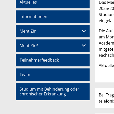
Aktuelles
Das Men
2025/20
Studium
Informationen
eingelad
Die Auf
MentiZin
am Mont
Academi
MentiZin²
mitgete
Fachsch
Teilnehmerfeedback
Aktuell
Team
Studium mit Behinderung oder
chronischer Erkrankung
Bei Fra
telefon