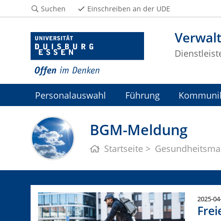
Suchen
Einschreiben an der UDE
Verwal
Dienstleis
Personalauswahl
Führung
Kommunik
E-Learning
Wir über uns
BGM-Meldung
Startseite
Gesundheitsm
2025-04
Frei