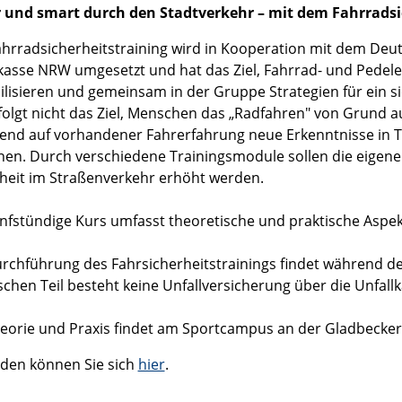
r und smart durch den Stadtverkehr – mit dem Fahrradsi
hrradsicherheitstraining wird in Kooperation mit dem Deu
kasse NRW umgesetzt und hat das Ziel, Fahrrad- und Pedel
ilisieren und gemeinsam in der Gruppe Strategien für ein s
folgt nicht das Ziel, Menschen das „Radfahren" von Grund a
end auf vorhandener Fahrerfahrung neue Erkenntnisse in T
en. Durch verschiedene Trainingsmodule sollen die eigenen
heit im Straßenverkehr erhöht werden.
nfstündige Kurs umfasst theoretische und praktische Aspek
rchführung des Fahrsicherheitstrainings findet während der
schen Teil besteht keine Unfallversicherung über die Unfa
eorie und Praxis findet am Sportcampus an der Gladbeckers
den können Sie sich
hier
.