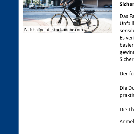
Siche
Das Fa
Unfall
Bild: Halfpoint - stock.adobe.com
sensib
Es ver
basier
gewinn
Sicher
Der fü
Die Du
prakti
Die Th
Anmel