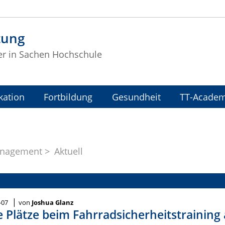
tung
ter in Sachen Hochschule
ation
Fortbildung
Gesundheit
TT-Acade
anagement
Aktuell
|
-07
von
Joshua Glanz
e Plätze beim Fahrradsicherheitstraining