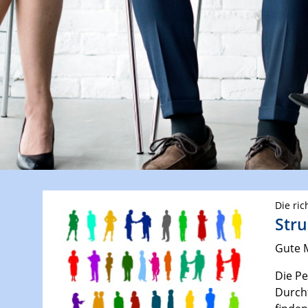
Die ric
Stru
Gute M
Die Pe
Durchf