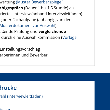
ewertung
(Muster Bewerberspiegel)
ahlgespräch
(Dauer 1 bis 1,5 Stunde) als
riertes Interview (anhand Interviewleitfaden)
ag oder Fachaufgabe (anhängig von der
Musterdokument zur Auswahl
)
ließende Prüfung und
vergleichende
g
durch eine Auswahlkommission (
Vorlage
Einstellungsvorschlag
werberinnen und Bewerber
drucke
l (Interviewleitfaden)
tellen