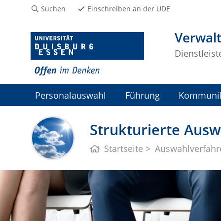
Suchen
Einschreiben an der UDE
Verwal
Dienstleis
Personalauswahl
Führung
Kommunik
E-Learning
Wir über uns
Strukturierte Ausw
Startseite
Auswahlverfahr