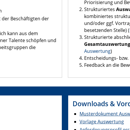
Priorisierung und B
Strukturiertes
Ausw
n
kombiniertes struktu
 der Beschäftigten der
und/oder ggf. Vortr
besetzenden Stelle) (
eich kann aus dem
Strukturierte absch
ener Talente schöpfen und
Gesamtauswertun
eitsgruppen die
Auswertung
)
Entscheidungs- bzw. 
Feedback an die Be
Downloads & Vor
Musterdokument Auswah
Vorlage Auswertung
Anforderungsprofil ers