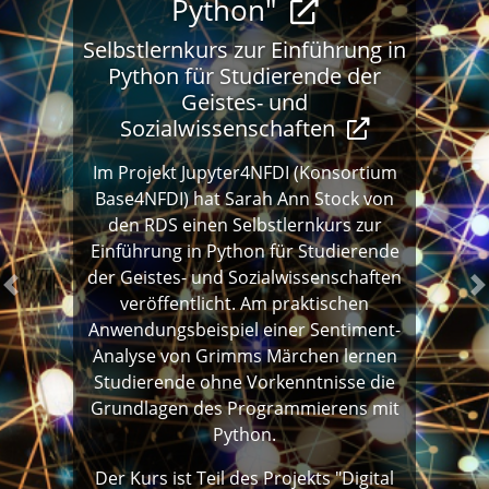
Python"
Selbstlernkurs zur Einführung in
Python für Studierende der
Geistes- und
Sozialwissenschaften
Im Projekt Jupyter4NFDI (Konsortium
Base4NFDI) hat Sarah Ann Stock von
den RDS einen Selbstlernkurs zur
Einführung in Python für Studierende
der Geistes- und Sozialwissenschaften
Previous
N
veröffentlicht. Am praktischen
Anwendungsbeispiel einer Sentiment-
Analyse von Grimms Märchen lernen
Studierende ohne Vorkenntnisse die
Grundlagen des Programmierens mit
Python.
Der Kurs ist Teil des Projekts "Digital