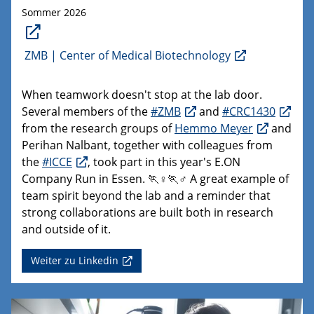
Sommer 2026
ZMB | Center of Medical Biotechnology
When teamwork doesn't stop at the lab door.
Several members of the
#ZMB
and
#CRC1430
from the research groups of
Hemmo Meyer
and
Perihan Nalbant, together with colleagues from
the
#ICCE
, took part in this year's E.ON
Company Run in Essen. 🏃♀️🏃♂️ A great example of
team spirit beyond the lab and a reminder that
strong collaborations are built both in research
and outside of it.
Weiter zu Linkedin