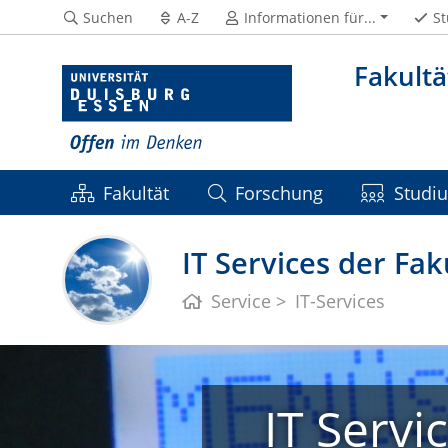
Suchen
A-Z
Informationen für...
St
Fakultä
Fakultät
Forschung
Studi
IT Services der Fak
Service
IT-Services
IT Servi