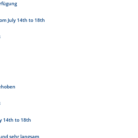
erfügung
om July 14th to 18th
B
ehoben
B
y 14th to 18th
r und sehr langsam