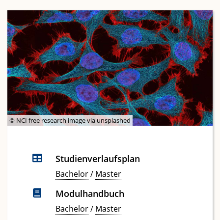
© NCI free research image via unsplashed
Studienverlaufsplan
Bachelor
/
Master
Modulhandbuch
Bachelor
/
Master