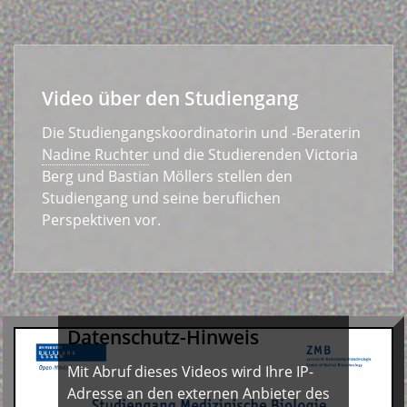
Video über den Studiengang
Die Studiengangskoordinatorin und -Beraterin
Nadine Ruchter
und die Studierenden Victoria
Berg und Bastian Möllers stellen den
Studiengang und seine beruflichen
Perspektiven vor.
Datenschutz-Hinweis
Mit Abruf dieses Videos wird Ihre IP-
Adresse an den externen Anbieter des