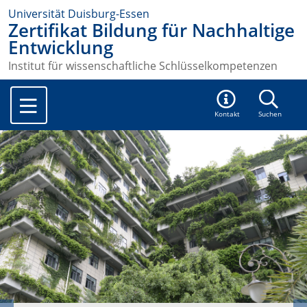
Universität Duisburg-Essen
Zertifikat Bildung für Nachhaltige
Entwicklung
Institut für wissenschaftliche Schlüsselkompetenzen
Kontakt
Suchen