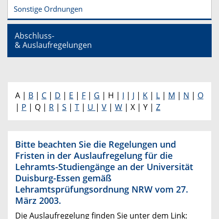
Sonstige Ordnungen
Abschluss-
& Auslaufregelungen
A |
B
|
C
|
D
|
E
|
F
|
G
| H |
I
|
J
|
K
|
L
|
M
|
N
|
O
|
P
| Q |
R
|
S
|
T
|
U
|
V
|
W
| X | Y |
Z
Bitte beachten Sie die Regelungen und
Fristen in der Auslaufregelung für die
Lehramts-Studiengänge an der Universität
Duisburg-Essen gemäß
Lehramtsprüfungsordnung NRW vom 27.
März 2003.
Die Auslaufregelung finden Sie unter dem Link: