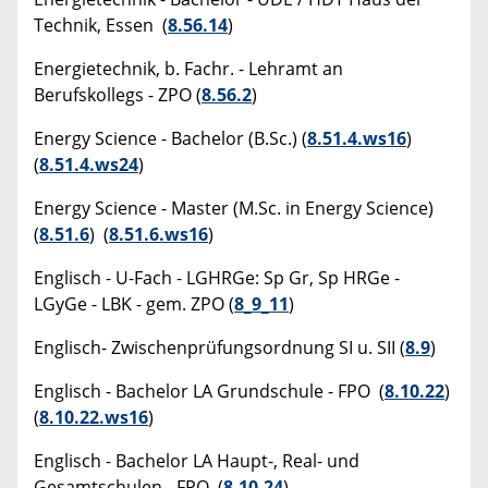
Technik, Essen (
8.56.14
)
Energietechnik, b. Fachr. - Lehramt an
Berufskollegs - ZPO (
8.56.2
)
Energy Science - Bachelor (B.Sc.) (
8.51.4.ws16
)
(
8.51.4.ws24
)
Energy Science - Master (M.Sc. in Energy Science)
(
8.51.6
) (
8.51.6.ws16
)
Englisch - U-Fach - LGHRGe: Sp Gr, Sp HRGe -
LGyGe - LBK - gem. ZPO (
8_9_11
)
Englisch- Zwischenprüfungsordnung SI u. SII (
8.9
)
Englisch - Bachelor LA Grundschule - FPO (
8.10.22
)
(
8.10.22.ws16
)
Englisch - Bachelor LA Haupt-, Real- und
Gesamtschulen - FPO (
8.10.24
)