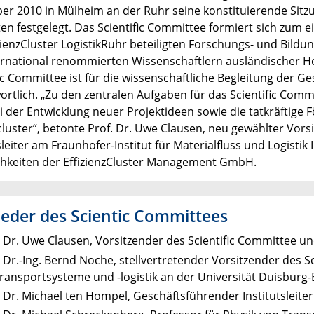
r 2010 in Mülheim an der Ruhr seine konstituierende Sitzu
äten festgelegt. Das Scientific Committee formiert sich zum 
zienzCluster LogistikRuhr beteiligten Forschungs- und Bil
ernational renommierten Wissenschaftlern ausländischer H
ic Committee ist für die wissenschaftliche Begleitung der Ge
ortlich. „Zu den zentralen Aufgaben für das Scientific Com
ei der Entwicklung neuer Projektideen sowie die tatkräftige
cluster“, betonte Prof. Dr. Uwe Clausen, neu gewählter Vors
sleiter am Fraunhofer-Institut für Materialfluss und Logisti
hkeiten der EffizienzCluster Management GmbH.
ieder des Scientic Committees
. Dr. Uwe Clausen, Vorsitzender des Scientific Committee un
. Dr.-Ing. Bernd Noche, stellvertretender Vorsitzender des 
Transportsysteme und -logistik an der Universität Duisburg
. Dr. Michael ten Hompel, Geschäftsführender Institutsleite