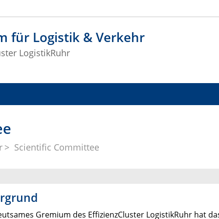
 für Logistik & Verkehr
uster LogistikRuhr
ee
r
Scientific Committee
ergrund
eutsames Gremium des EffizienzCluster LogistikRuhr hat das