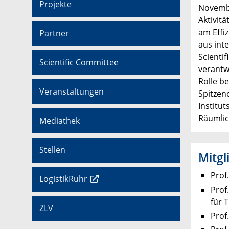
Projekte
Novembe
Aktivit
am Effi
Partner
aus int
Scientif
Scientific Committee
verantw
Rolle b
Veranstaltungen
Spitzen
Institut
Räumlic
Mediathek
Stellen
Mitgl
Prof
LogistikRuhr
Prof
für 
ZLV
Prof