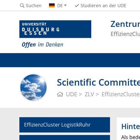
Suchen
DE
Studieren an der UDE
Zentrum
EffizienzCl
Scientific Committ
UDE
ZLV
EffizienzCluste
EffizienzCluster LogistikRuhr
Hint
Als bed