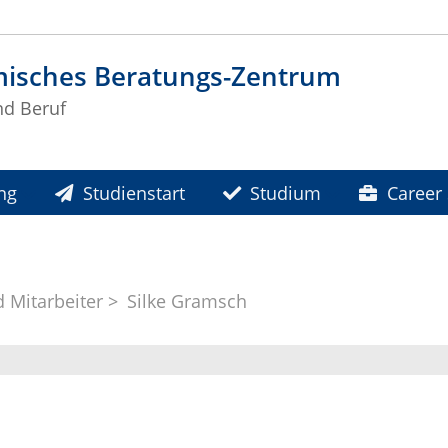
isches Beratungs-Zentrum
d Beruf
ng
Studienstart
Studium
Career 
 Mitarbeiter
Silke Gramsch