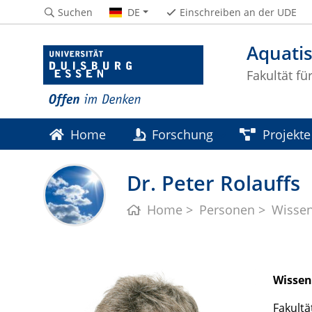
Suchen
DE
Einschreiben an der UDE
Aquati
Fakultät fü
Home
Forschung
Projekte
Dr. Peter Rolauffs
Home
Personen
Wissen
Wissen
Fakultä