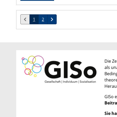
1
2
Die Ze
als un
Beding
theore
Herau
GISo e
Beitra
Sie ha