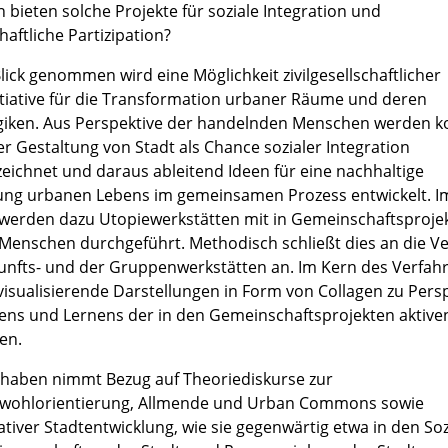
 bieten solche Projekte für soziale Integration und
haftliche Partizipation?
lick genommen wird eine Möglichkeit zivilgesellschaftlicher
itiative für die Transformation urbaner Räume und deren
giken. Aus Perspektive der handelnden Menschen werden k
r Gestaltung von Stadt als Chance sozialer Integration
eichnet und daraus ableitend Ideen für eine nachhaltige
ung urbanen Lebens im gemeinsamen Prozess entwickelt. I
 werden dazu Utopiewerkstätten mit in Gemeinschaftsproje
 Menschen durchgeführt. Methodisch schließt dies an die V
unfts- und der Gruppenwerkstätten an. Im Kern des Verfah
visualisierende Darstellungen in Form von Collagen zu Pers
ens und Lernens der in den Gemeinschaftsprojekten aktive
en.
haben nimmt Bezug auf Theoriediskurse zur
wohlorientierung, Allmende und Urban Commons sowie
ativer Stadtentwicklung, wie sie gegenwärtig etwa in den Soz