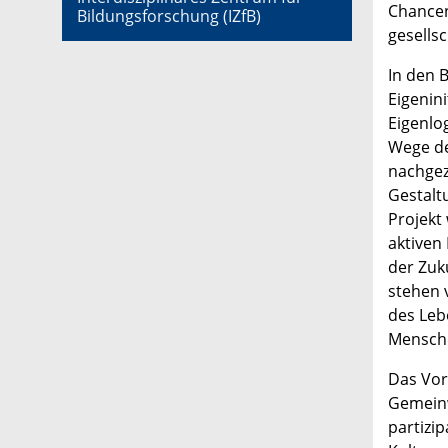
Chancen
Bildungsforschung (IZfB)
gesellsc
In den B
Eigenin
Eigenlo
Wege de
nachgez
Gestalt
Projekt
aktiven
der Zuk
stehen 
des Leb
Mensch
Das Vor
Gemein
partizip