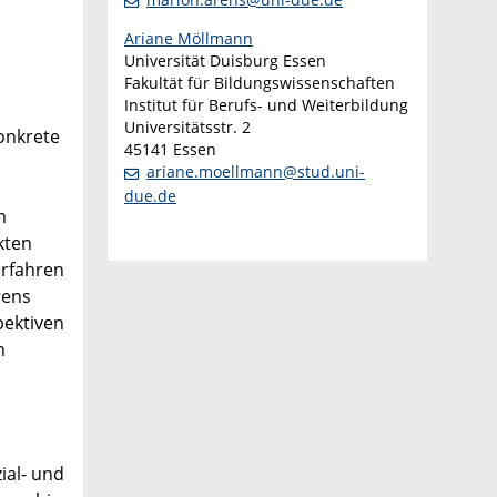
Ariane Möllmann
Universität Duisburg Essen
Fakultät für Bildungswissenschaften
Institut für Berufs- und Weiterbildung
Universitätsstr. 2
onkrete
45141 Essen
ariane.moellmann@stud.uni-
due.de
m
kten
erfahren
rens
pektiven
n
ial- und