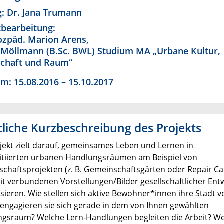
g: Dr. Jana Trumann
tbearbeitung:
Sozpäd. Marion Arens,
 Möllmann (B.Sc. BWL) Studium MA „Urbane Kultur,
schaft und Raum“
um: 15.08.2016 – 15.10.2017
tliche Kurzbeschreibung des Projekts
jekt zielt darauf, gemeinsames Leben und Lernen in
nitiierten urbanen Handlungsräumen am Beispiel von
chaftsprojekten (z. B. Gemeinschaftsgärten oder Repair Ca
it verbundenen Vorstellungen/Bilder gesellschaftlicher Ent
ysieren. Wie stellen sich aktive Bewohner*innen ihre Stadt v
ngagieren sie sich gerade in dem von Ihnen gewählten
gsraum? Welche Lern-Handlungen begleiten die Arbeit? W