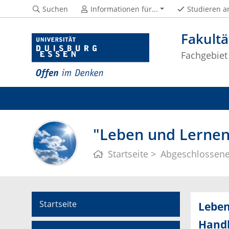
Suchen
Informationen für...
Studieren a
Fakultä
Fachgebiet
"Leben und Lernen
Startseite
Abgeschlossene
Startseite
Leben
Hand