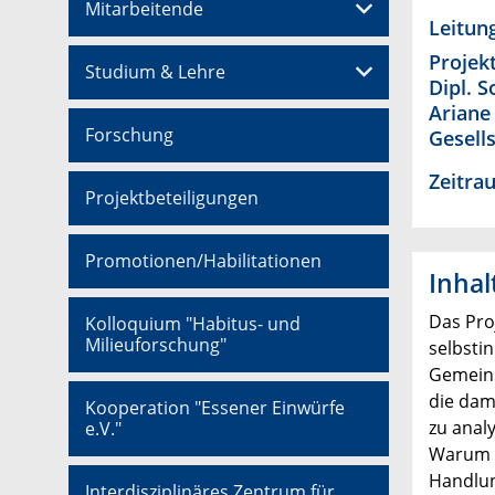
Mitarbeitende
Leitun
Projek
Studium & Lehre
Dipl. 
Ariane
Forschung
Gesell
Zeitra
Projektbeteiligungen
Promotionen/Habilitationen
Inhal
Das Pro
Kolloquium "Habitus- und
Milieuforschung"
selbsti
Gemeins
die dam
Kooperation "Essener Einwürfe
zu anal
e.V."
Warum e
Handlun
Interdisziplinäres Zentrum für