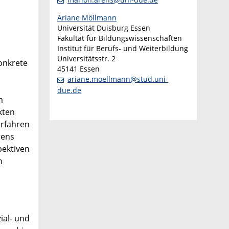
Ariane Möllmann
Universität Duisburg Essen
Fakultät für Bildungswissenschaften
Institut für Berufs- und Weiterbildung
Universitätsstr. 2
onkrete
45141 Essen
ariane.moellmann@stud.uni-
due.de
m
kten
erfahren
rens
pektiven
n
ial- und