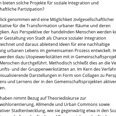
 bieten solche Projekte für soziale Integration und
haftliche Partizipation?
lick genommen wird eine Möglichkeit zivilgesellschaftlicher
itiative für die Transformation urbaner Räume und deren
giken. Aus Perspektive der handelnden Menschen werden k
r Gestaltung von Stadt als Chance sozialer Integration
eichnet und daraus ableitend Ideen für eine nachhaltige
ung urbanen Lebens im gemeinsamen Prozess entwickelt. I
 werden dazu Utopiewerkstätten mit in Gemeinschaftsproje
 Menschen durchgeführt. Methodisch schließt dies an die V
unfts- und der Gruppenwerkstätten an. Im Kern des Verfah
visualisierende Darstellungen in Form von Collagen zu Pers
ens und Lernens der in den Gemeinschaftsprojekten aktive
en.
haben nimmt Bezug auf Theoriediskurse zur
wohlorientierung, Allmende und Urban Commons sowie
ativer Stadtentwicklung, wie sie gegenwärtig etwa in den Soz