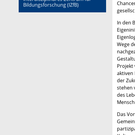
Chancen
Bildungsforschung (IZfB)
gesellsc
In den B
Eigenin
Eigenlo
Wege de
nachgez
Gestalt
Projekt
aktiven
der Zuk
stehen 
des Leb
Mensch
Das Vor
Gemein
partizip