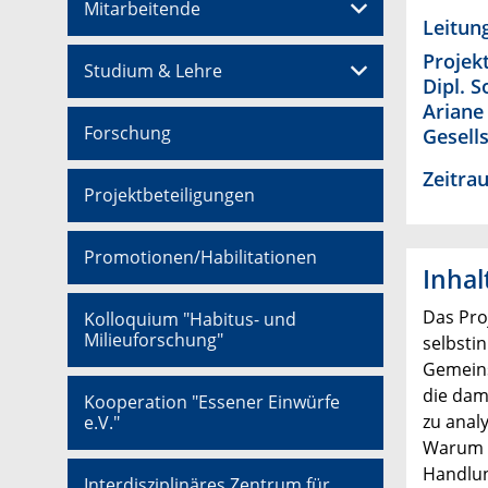
Mitarbeitende
Leitun
Projek
Studium & Lehre
Dipl. 
Ariane
Forschung
Gesell
Zeitra
Projektbeteiligungen
Promotionen/Habilitationen
Inhal
Das Pro
Kolloquium "Habitus- und
Milieuforschung"
selbsti
Gemeins
die dam
Kooperation "Essener Einwürfe
zu anal
e.V."
Warum e
Handlun
Interdisziplinäres Zentrum für