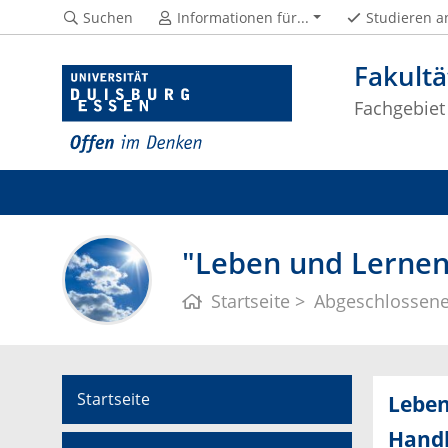
Suchen
Informationen für...
Studieren a
Fakultä
Fachgebiet
"Leben und Lernen
Startseite
Abgeschlossene
Startseite
Leben
Hand