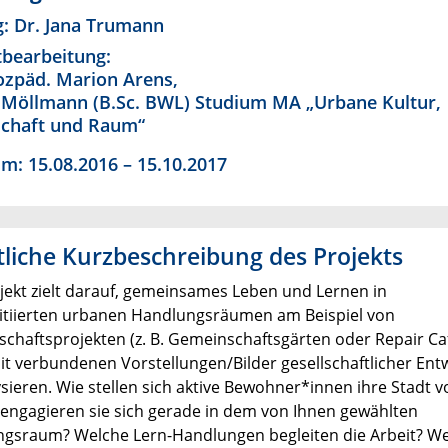
g: Dr. Jana Trumann
tbearbeitung:
Sozpäd. Marion Arens,
 Möllmann (B.Sc. BWL) Studium MA „Urbane Kultur,
schaft und Raum“
um: 15.08.2016 – 15.10.2017
tliche Kurzbeschreibung des Projekts
jekt zielt darauf, gemeinsames Leben und Lernen in
nitiierten urbanen Handlungsräumen am Beispiel von
chaftsprojekten (z. B. Gemeinschaftsgärten oder Repair Ca
it verbundenen Vorstellungen/Bilder gesellschaftlicher Ent
ysieren. Wie stellen sich aktive Bewohner*innen ihre Stadt v
ngagieren sie sich gerade in dem von Ihnen gewählten
gsraum? Welche Lern-Handlungen begleiten die Arbeit? W