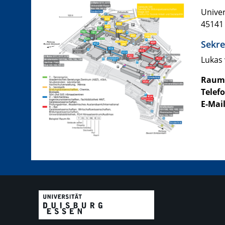
Univer
45141
Sekre
Lukas 
Raum
Telefo
E-Mai