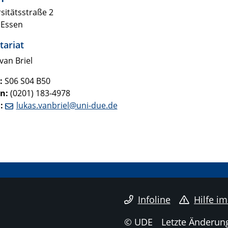
sitätsstraße 2
 Essen
tariat
van Briel
:
S06 S04 B50
n:
(0201) 183-4978
l:
lukas.vanbriel@uni-due.de
Infoline
Hilfe im
© UDE
Letzte Änderun