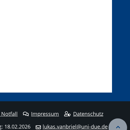
 Notfall
Impressum
Datenschutz
g: 18.02.2026
lukas.vanbriel@uni-due.de