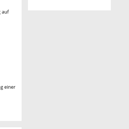
 auf
n
g einer