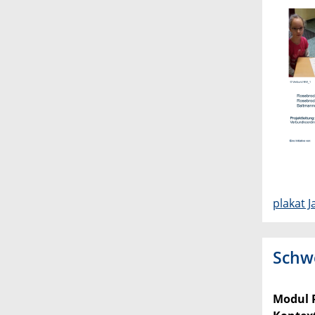
plakat 
Schw
Modul P