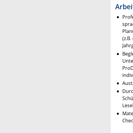
Arbe
Prof
spra
Plan
(z.B
Jahr
Begl
Unte
ProD
indi
Aust
Durc
Schü
Lese
Mate
Chec