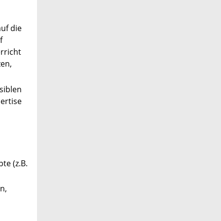
uf die
f
rricht
zen,
siblen
ertise
te (z.B.
n,