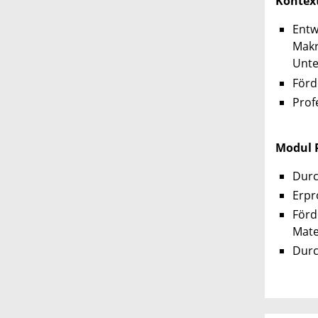
Kontex
Entw
Makr
Unte
Förd
Prof
Modul 
Durc
Erpr
Förd
Mate
Durc