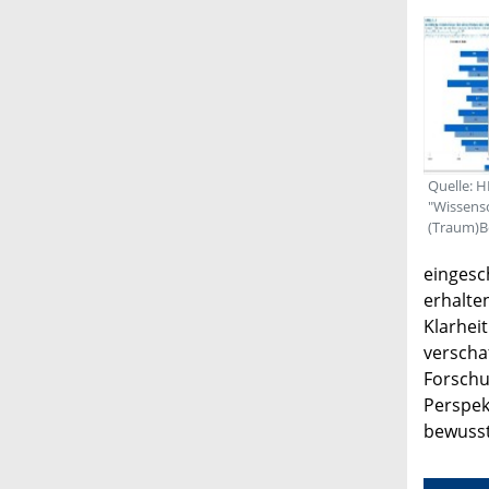
Quelle: H
"Wissensc
(Traum)Ber
eingesc
erhalte
Klarhei
verscha
Forschu
Perspek
bewusst 