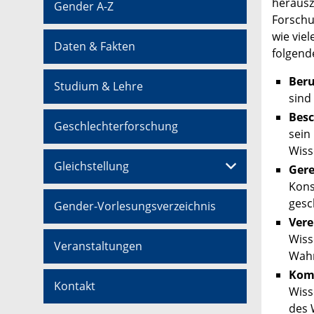
herausz
Gender A-Z
Forschu
wie vie
Daten & Fakten
folgend
Beru
Studium & Lehre
sind
Besc
Geschlechterforschung
sein
Wiss
Gleichstellung
Gere
Kons
gesc
Gender-Vorlesungsverzeichnis
Vere
Wiss
Veranstaltungen
Wahr
Kom
Kontakt
Wiss
des 