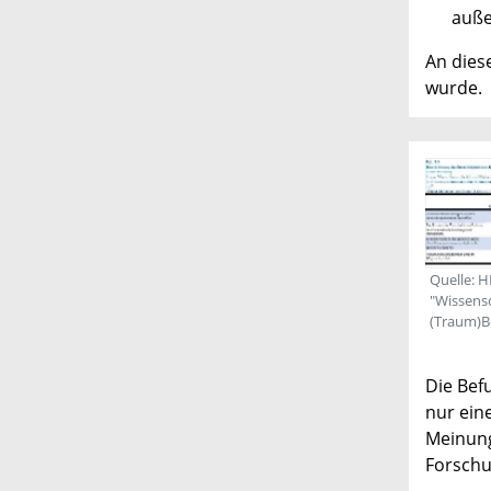
auße
An dies
wurde.
Quelle: H
"Wissensc
(Traum)Ber
Die Bef
nur ein
Meinun
Forschu