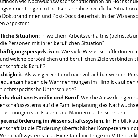
ufinden wie NachwuchswissenschaftlerInnen an Hochschul
ngseinrichtungen in Deutschland ihre berufliche Situation e
le DoktorandInnen und Post-Docs dauerhaft in der Wissensch
en Aspekten:
fliche Situation:
In welchem Arbeitsverhältnis (befristet/u
 die Personen mit ihrer beruflichen Situation?
häftigungsperspektiven
: Wie viele WissenschaftlerInnen 
 und welche persönlichen und beruflichen Ziele verbinden s
enschaft als Beruf"?
chtigkeit
: Als wie gerecht und nachvollziehbar werden P
equenzen haben die Wahrnehmungen im Hinblick auf den Ver
hlechtsspezifische Unterschiede?
inbarkeit von Familie und Beruf:
Welche Auswirkungen ha
enschaftssystems auf die Familienplanung des Nachwuchses?
nehmungen von Frauen und Männern unterscheiden.
petenzförderung im Wissenschaftssystem
: Im Hinblick 
enschaft ist die Förderung überfachlicher Kompetenzen not
Wirtschaftssystems u. ä. Hier stand die Frage im Mittelpunkt