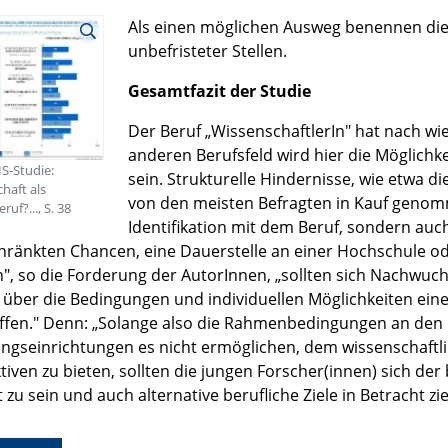
Als einen möglichen Ausweg benennen die
unbefristeter Stellen.
Gesamtfazit der Studie
Der Beruf „WissenschaftlerIn" hat nach w
anderen Berufsfeld wird hier die Möglichke
IS-Studie:
sein. Strukturelle Hindernisse, wie etwa d
haft als
von den meisten Befragten in Kauf genomm
uf?..., S. 38
Identifikation mit dem Beruf, sondern auc
hränkten Chancen, eine Dauerstelle an einer Hochschule o
n", so die Forderung der AutorInnen, „sollten sich Nachwuch
t über die Bedingungen und individuellen Möglichkeiten eine
ffen." Denn: „Solange also die Rahmenbedingungen an den
ngseinrichtungen es nicht ermöglichen, dem wissenschaftl
tiven zu bieten, sollten die jungen Forscher(innen) sich de
zu sein und auch alternative berufliche Ziele in Betracht zie