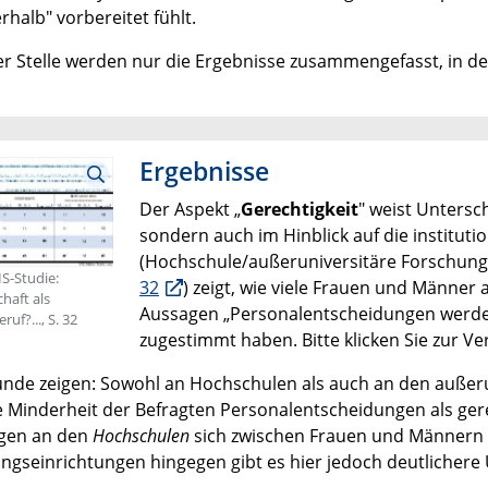
rhalb" vorbereitet fühlt.
er Stelle werden nur die Ergebnisse zusammengefasst, in de
Ergebnisse
Der Aspekt „
Gerechtigkeit
" weist Untersc
sondern auch im Hinblick auf die instituti
(Hochschule/außeruniversitäre Forschungs
IS-Studie:
32
) zeigt, wie viele Frauen und Männer
haft als
Aussagen „Personalentscheidungen werde
uf?..., S. 32
zugestimmt haben. Bitte klicken Sie zur Ve
unde zeigen: Sowohl an Hochschulen als auch an den auße
e Minderheit der Befragten Personalentscheidungen als gerec
gen an den
Hochschulen
sich zwischen Frauen und Männern 
ngseinrichtungen hingegen gibt es hier jedoch deutlichere