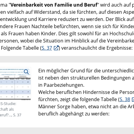
ema "
Vereinbarkeit von Familie und Beruf
" wird auch auf p
en vielfach auf Widerstand, da sie fürchten, auf diesen Aspe
)entwicklung und Karriere reduziert zu werden. Der Blick auf
ndere Frauen Nachteile befürchten, wenn sie sich für Kinde
als Frauen haben Kinder. Dies gilt sowohl für an Hochschul
ersonen, wobei die Situation im Hinblick auf die Vereinbarke
 Folgende Tabelle (
S. 37
) veranschaulicht die Ergebnisse:
Ein möglicher Grund für die unterschie
ist neben den strukturellen Bedingungen au
in Paarbeziehungen.
Welche beruflichen Hindernisse die Pers
fürchten, zeigt die folgende Tabelle (
S. 38
IS-Studie:
Männer Sorge haben, etwa nicht an die Ar
haft als
beruflich abgehängt zu werden:
uf?..., S. 37