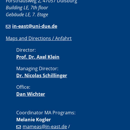
Forsthausweg 2, 47057 Duisburg
Building LE, 7th floor
Gebäude LE, 7. Etage
in-east@uni-due.de
Maps and Directions / Anfahrt
Director:
Prof. Dr. Axel Klein
Managing Director:
Dr. Nicolas Schillinger
Office:
Dan Wichter
Coordinator MA Programs:
Melanie Kogler
mameas@in-east.de
/