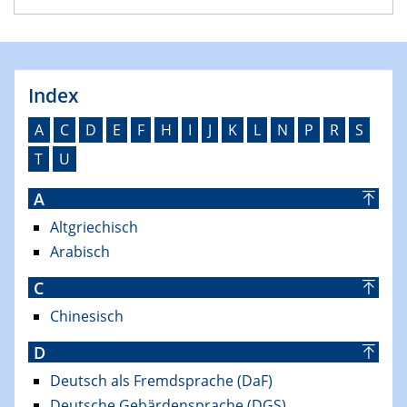
Index
A
C
D
E
F
H
I
J
K
L
N
P
R
S
T
U
A
Altgriechisch
Arabisch
C
Chinesisch
D
Deutsch als Fremdsprache (DaF)
Deutsche Gebärdensprache (DGS)