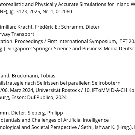
torealistic and Physically Accurate Simulations for Inland
NF), Jg. 3123, 2025, Nr. 1, 012060
imilian; Kracht, Frédéric E.; Schramm, Dieter
terway Transport
tation: Proceedings / First International Symposium, ITFT 202
.). Singapore: Springer Science and Business Media Deutsc
oland; Bruckmann, Tobias
strategie nach Seilrissen bei parallelen Seilrobotern
06. März 2024, Universität Rostock / 10. IFToMM D-A-CH Konf
burg, Essen: DuEPublico, 2024
mm, Dieter; Sieberg, Philipp
ntials and Challenges of Artificial Intelligence
ogical and Societal Perspective / Sethi, Ishwar K. (Hrsg.). 