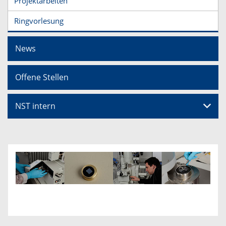
Projektarbeiten
Ringvorlesung
News
Offene Stellen
NST intern