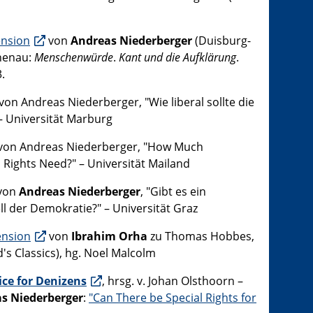
ension
von
Andreas Niederberger
(Duisburg-
chenau:
Menschenwürde
.
Kant und die Aufklärung
.
.
von Andreas Niederberger, "Wie liberal sollte die
 – Universität Marburg
von Andreas Niederberger, "How Much
Rights Need?" – Universität Mailand
von
Andreas Niederberger
, "Gibt es ein
l der Demokratie?" – Universität Graz
ension
von
Ibrahim Orha
zu Thomas Hobbes,
's Classics), hg. Noel Malcolm
ice for Denizens
, hrsg. v. Johan Olsthoorn –
s Niederberger
:
"Can There be Special Rights for