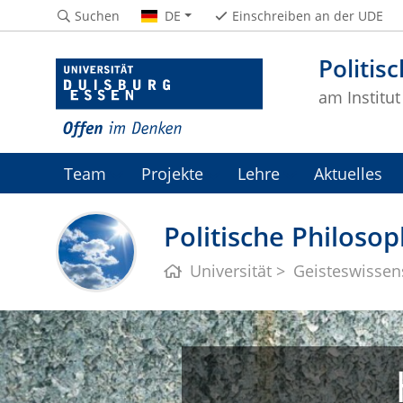
Suchen
DE
Einschreiben an der UDE
Politis
am Institut
Team
Projekte
Lehre
Aktuelles
Politische Philosop
Universität
Geisteswissen