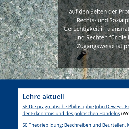
auf den Seiten der Pro
Rechts- und Sozialp
Gerechtigkeit in transn
und Rechten für die
Zugangsweise ist p
Lehre aktuell
SE Die pragmatische Philosophie John Deweys: E
der Erkenntnis und des politischen Handelns
(Wei
SE Theoriebildung: Beschreiben und Beurteilen.