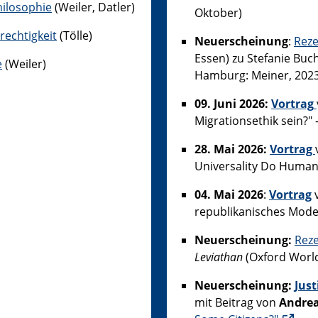
hilosophie
(Weiler, Datler)
Oktober)
rechtigkeit
(Tölle)
Neuerscheinung
:
Rez
Essen) zu Stefanie Bu
e
(Weiler)
Hamburg: Meiner, 2023
09. Juni 2026:
Vortrag
Migrationsethik sein?"
28. Mai 2026:
Vortrag
Universality Do Human 
04. Mai 2026
:
Vortrag
republikanisches Model
Neuerscheinung:
Rez
Leviathan
(Oxford World
Neuerscheinung:
Just
mit Beitrag von
Andrea