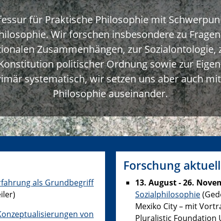
fessur für Praktische Philosophie mit Schwerpunk
hilosophie. Wir forschen insbesondere zu Fragen
ationalen Zusammenhängen, zur Sozialontologie,
 Konstitution politischer Ordnung sowie zur Eige
rimär systematisch, wir setzen uns aber auch mit
Philosophie auseinander.
Forschung aktuell
rfahrung als Grundbegriff
13. August - 26. Nove
ler)
Sozialphilosophie
(Ged
Mexiko City – mit Vort
 Konzeptualisierungen von
Pluralistic Foundation