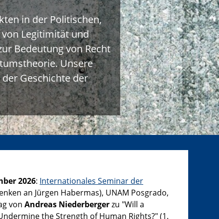
ten in der Politischen,
 von Legitimität und
 zur Bedeutung von Recht
ntumstheorie. Unsere
 der Geschichte der
mber 2026
:
Internationales Seminar der
enken an Jürgen Habermas), UNAM Posgrado,
rag von
Andreas Niederberger
zu "Will a
 Undermine the Strength of Human Rights?" (1.