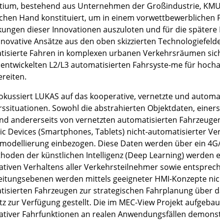
tium, bestehend aus Unternehmen der Großindustrie, KMUs
ichen Hand konstituiert, um in einem vorwettbewerblichen 
kungen dieser Innovationen auszuloten und für die später
nnovative Ansätze aus den oben skizzierten Technologiefeld
isierte Fahren in komplexen urbanen Verkehrsräumen siche
 entwickelten L2/L3 automatisierten Fahrsyste-me für hoch
ereiten.
okussiert LUKAS auf das kooperative, vernetzte und automa
ssituationen. Sowohl die abstrahierten Objektdaten, einer
nd andererseits von vernetzten automatisierten Fahrzeuge
 Devices (Smartphones, Tablets) nicht-automatisierter Ve
modellierung einbezogen. Diese Daten werden über ein 4G/
hoden der künstlichen Intelligenz (Deep Learning) werden e
tiven Verhaltens aller Verkehrsteilnehmer sowie entsprec
eitungsebenen werden mittels geeigneter HMI-Konzepte nic
isierten Fahrzeugen zur strategischen Fahrplanung über da
z zur Verfügung gestellt. Die im MEC-View Projekt aufgebau
tiver Fahrfunktionen an realen Anwendungsfällen demonstr