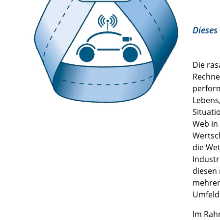
Dieses
Die ras
Rechner
perform
Lebens,
Situati
Web in
Wertsc
die Wet
Industr
diesen 
mehrere
Umfeld 
Im Rah