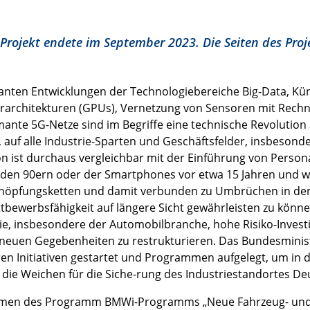
 Projekt endete im September 2023. Die Seiten des Proj
anten Entwicklungen der Technologiebereiche Big-Data, Künst
architekturen (GPUs), Vernetzung von Sensoren mit Rechner
ante 5G-Netze sind im Begriffe eine technische Revolution 
 auf alle Industrie-Sparten und Geschäftsfelder, insbesond
on ist durchaus vergleichbar mit der Einführung von Perso
 den 90ern oder der Smartphones vor etwa 15 Jahren und w
höpfungsketten und damit verbunden zu Umbrüchen in den 
tbewerbsfähigkeit auf längere Sicht gewährleisten zu kön
ie, insbesondere der Automobilbranche, hohe Risiko-Invest
neuen Gegebenheiten zu restrukturieren. Das Bundesminist
n Initiativen gestartet und Programmen aufgelegt, um in d
die Weichen für die Siche-rung des Industriestandortes De
men des Programm BMWi-Programms „Neue Fahrzeug- und S