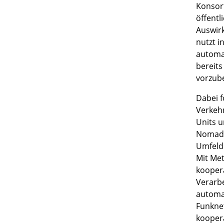
Konsor
öffentl
Auswir
nutzt i
automat
bereits
vorzub
Dabei f
Verkehr
Units u
Nomadic
Umfeld
Mit Met
koopera
Verarb
automat
Funknet
koopera