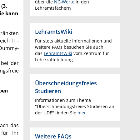
über die
NC-Werte
in den
(3.
Lehramtsfächern
Wie kann
LehramtsWiki
hränkten
ich II -
Für stets aktuelle Informationen und
weitere FAQs besuchen Sie auch
s Dummy-
das
LehramtsWiki
vom Zentrum für
Lehrkräftebildung.
 bei der
ngsfreie
Überschneidungsfreies
Studieren
eben
Informationen zum Thema
"Überschneidungsfreies Studieren an
der UDE" finden Sie
hier
.
Fach das
für Ihr
Weitere FAQs