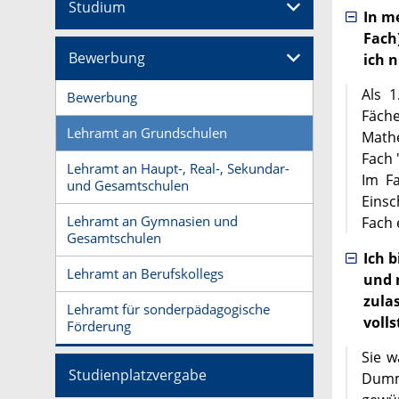
Studium
In m
Fach
Bewerbung
ich 
Als 
Bewerbung
Fäche
Lehramt an Grundschulen
Math
Fach 
Lehramt an Haupt-, Real-, Sekundar-
Im Fa
und Gesamtschulen
Einsc
Lehramt an Gymnasien und
Fach 
Gesamtschulen
Ich 
Lehramt an Berufskollegs
und 
zulas
Lehramt für sonderpädagogische
voll
Förderung
Sie w
Studienplatzvergabe
Dumm