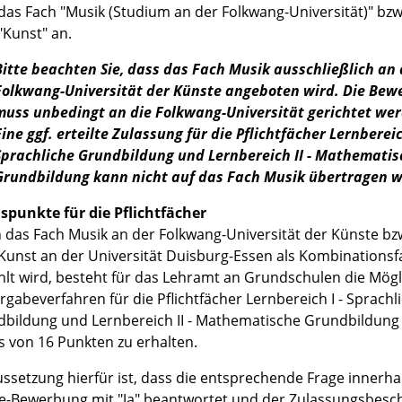
 das Fach "Musik (Studium an der Folkwang-Universität)" bzw
"Kunst" an.
Bitte beachten Sie, dass das Fach Musik ausschließlich an 
Folkwang-Universität der Künste angeboten wird. Die Be
muss unbedingt an die Folkwang-Universität gerichtet we
Eine ggf. erteilte Zulassung für die Pflichtfächer Lernbereich
Sprachliche Grundbildung und L
ernbereich II - Mathematis
Grundbildung kann nicht auf das Fach Musik übertragen 
punkte für die Pflichtfächer
das Fach Musik an der Folkwang-Universität der Künste bz
Kunst an der Universität Duisburg-Essen als Kombinationsf
lt wird, besteht für das Lehramt an Grundschulen die Mögli
rgabeverfahren für die Pflichtfächer Lernbereich I - Sprachl
bildung und Lernbereich II - Mathematische Grundbildung
 von 16 Punkten zu erhalten.
ssetzung hierfür ist, dass die entsprechende Frage innerha
e-Bewerbung mit "Ja" beantwortet und der Zulassungsbesch