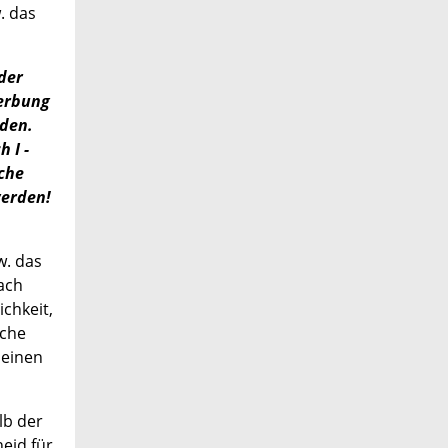
. das
der
werbung
rden.
 I -
che
werden!
w. das
ach
chkeit,
iche
 einen
lb der
eid für