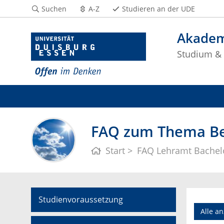
Suchen
A-Z
Studieren an der UDE
Akadem
Studium & 
FAQ zum Thema Be
Start
FAQ Lehramt Bachel
Studienvoraussetzung
Alle a