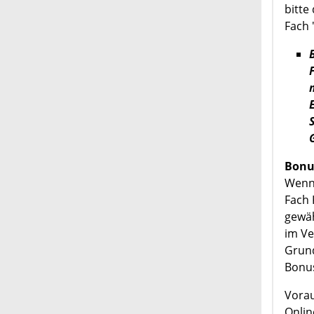
bitte
Fach 
Bonus
Wenn 
Fach 
gewäh
im Ve
Grund
Bonus
Vorau
Onlin