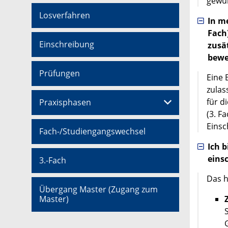
gewün
Losverfahren
In m
Fach
Einschreibung
zusä
bewe
Prüfungen
Eine 
zulas
für d
Praxisphasen
(3. F
Einsc
Fach-/Studiengangswechsel
Ich b
eins
3.-Fach
Das h
Übergang Master (Zugang zum
Master)