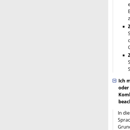
Ich 
oder
Komb
beac
In di
Sprac
Grund