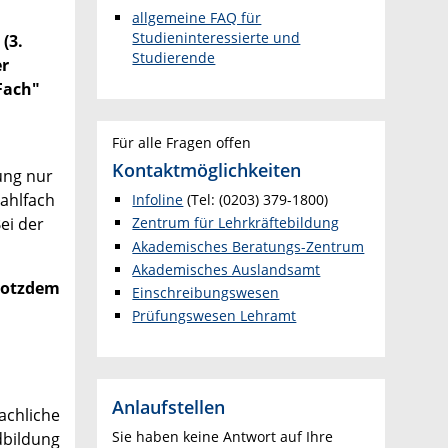
allgemeine FAQ für
Studieninteressierte und
(3.
Studierende
er
Fach"
Für alle Fragen offen
Kontaktmöglichkeiten
ung nur
Wahlfach
Infoline
(Tel: (0203) 379-1800)
Zentrum für Lehr
kräftebildung
Bei der
Akademisches Beratungs-Zentrum
Akademisches Auslandsamt
trotzdem
Einschreibungswesen
Prüfungswesen Lehramt
Anlaufstellen
achliche
Sie haben keine Antwort auf Ihre
bildung