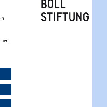
ein
nnen),