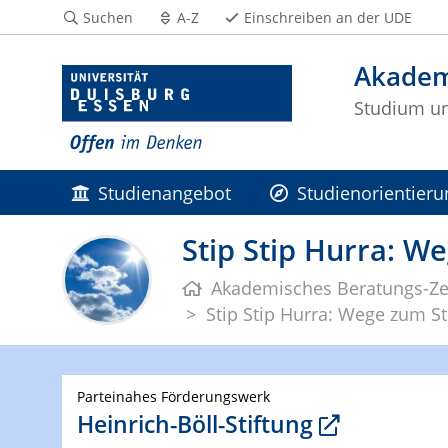
Suchen
A-Z
Einschreiben an der UDE
Akadem
Studium un
Studienangebot
Studienorientieru
Stip Stip Hurra: W
Akademisches Beratungs-Z
Stip Stip Hurra: Wege zum St
Parteinahes Förderungswerk
Heinrich-Böll-Stiftung