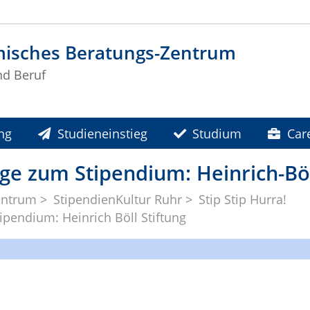
isches Beratungs-Zentrum
d Beruf
ng
Studieneinstieg
Studium
Car
ege zum Stipendium: Heinrich-Böl
entrum
StipendienKultur Ruhr
Stip Stip Hurra!
ipendium: Heinrich Böll Stiftung