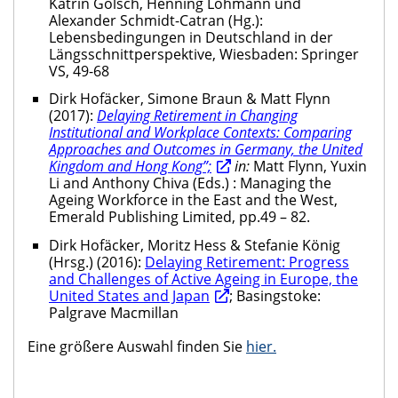
Katrin Golsch, Henning Lohmann und
Alexander Schmidt-Catran (Hg.):
Lebensbedingungen in Deutschland in der
Längsschnittperspektive, Wiesbaden: Springer
VS, 49-68
Dirk Hofäcker, Simone Braun & Matt Flynn
(2017):
Delaying Retirement in Changing
Institutional and Workplace Contexts: Comparing
Approaches and Outcomes in Germany, the United
Kingdom and Hong Kong”;
in:
Matt Flynn, Yuxin
Li and Anthony Chiva (Eds.) : Managing the
Ageing Workforce in the East and the West,
Emerald Publishing Limited, pp.49 – 82.
Dirk Hofäcker, Moritz Hess & Stefanie König
(Hrsg.) (2016):
Delaying Retirement: Progress
and Challenges of Active Ageing in Europe, the
United States and Japan
; Basingstoke:
Palgrave Macmillan
Eine größere Auswahl finden Sie
hier.