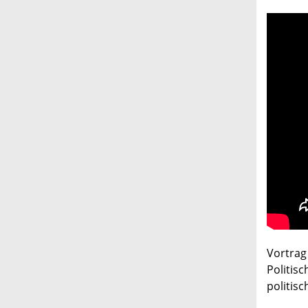
Vortrag
Politisc
politisc