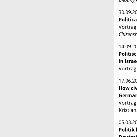
Bildung
30.09.2
Politic
Vortrag
Citizens
14.09.2
Politis
in Isra
Vortrag
17.06.2
How civ
German
Vortrag
Kristia
05.03.2
Politik