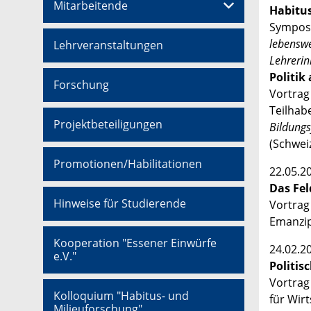
Mitarbeitende
Habitus
Sympos
lebenswe
Lehrveranstaltungen
Lehrerin
Politik
Forschung
Vortrag
Teilhab
Projektbeteiligungen
Bildungs
(Schwei
Promotionen/Habilitationen
22.05.2
Das Fel
Hinweise für Studierende
Vortrag
Emanzip
Kooperation "Essener Einwürfe
24.02.2
e.V."
Politis
Vortrag
Kolloquium "Habitus- und
für Wirt
Milieuforschung"