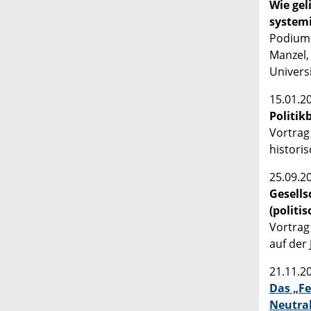
Wie gel
systemi
Podiums
Manzel,
Univers
15.01.2
Politik
Vortrag
historis
25.09.2
Gesells
(politi
Vortrag
auf der
21.11.2
Das „Fe
Neutral