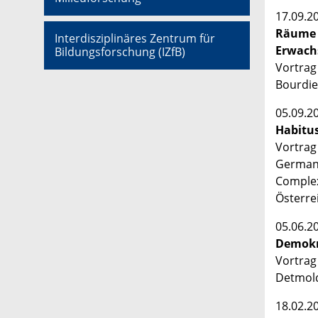
17.09.2
Räume i
Interdisziplinäres Zentrum für
Erwach
Bildungsforschung (IZfB)
Vortrag
Bourdie
05.09.2
Habitus
Vortrag
Germany
Complexi
Österre
05.06.2
Demokra
Vortrag
Detmold
18.02.2