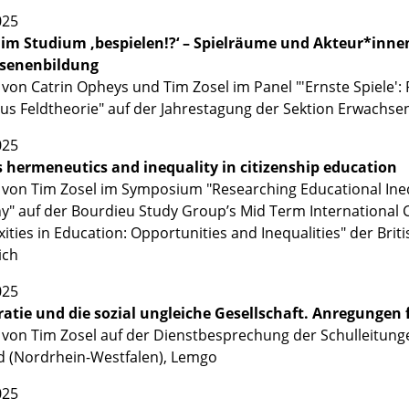
025
m Studium ‚bespielen!?‘ – Spielräume und Akteur*innen
senenbildung
 von Catrin Opheys und Tim Zosel im Panel "'Ernste Spiele':
us Feldtheorie" auf der Jahrestagung der Sektion Erwachsen
025
 hermeneutics and inequality in citizenship education
 von Tim Zosel im Symposium "Researching Educational Ineq
" auf der Bourdieu Study Group’s Mid Term International C
ties in Education: Opportunities and Inequalities" der Briti
ich
025
tie und die sozial ungleiche Gesellschaft. Anregungen f
 von Tim Zosel auf der Dienstbesprechung der Schulleitung
 (Nordrhein-Westfalen), Lemgo
025