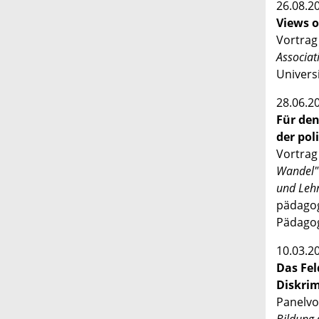
26.08.2
Views o
Vortrag
Associat
Univers
28.06.2
Für den
der pol
Vortrag
Wandel" 
und Leh
pädagog
Pädagog
10.03.2
Das Fel
Diskrim
Panelvo