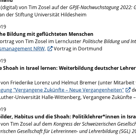
hland
(digital) von Tim Zosel auf der
GPJE-Nachwuchstagung 2022: Ges
an der Stiftung Universität Hildesheim
019
che Bildung mit geflüchteten Menschen
ortrag von Tim Zosel im Lerncluster
Politische Bildung und In
gsmanagement NRW,
Vortrag in Dortmund
019
e Shoah in Israel lernen: Weiterbildung deutscher Lehr
 von Friederike Lorenz und Helmut Bremer (unter Mitarbeit 
agung "Vergangene Zukünfte – Neue Vergangenheiten"
de
Luther-Universität Halle-Wittenberg, Vergangene Zukünfte –
019
bilder, Habitus und die Shoah: Politiklehrer*innen in Is
 von Tim Zosel auf dem
Kongress der Schweizerischen Gesellsc
rischen Gesellschaft für Lehrerinnen- und Lehrerbildung (SGL) 