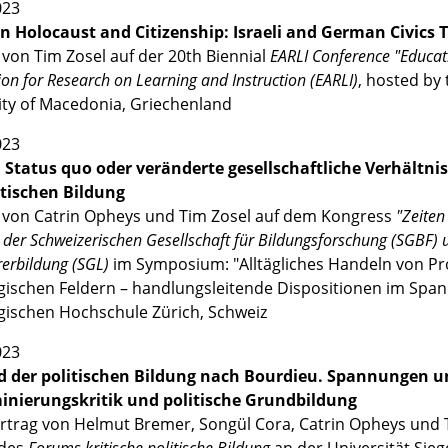
023
n Holocaust and Citizenship: Israeli and German Civics 
 von Tim Zosel auf der 20th Biennial
EARLI
Conference
"Educat
ion for Research on Learning and Instruction (EARLI)
, hosted by 
ity of Macedonia, Griechenland
023
 Status quo oder veränderte gesellschaftliche Verhältni
itischen Bildung
 von Catrin Opheys und Tim Zosel auf dem Kongress
"Zeiten
der Schweizerischen Gesellschaft für Bildungsforschung (SGBF) u
rerbildung (SGL)
im Symposium: "Alltägliches Handeln von Pro
ischen Feldern – handlungsleitende Dispositionen im Span
ischen Hochschule Zürich, Schweiz
023
d der politischen Bildung nach Bourdieu. Spannungen 
inierungskritik und politische Grundbildung
rtrag von Helmut Bremer, Songül Cora, Catrin Opheys und 