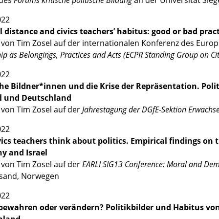
des
Forums kritische politische Bildung
an der Universität Sie
022
al distance and civics teachers’ habitus: good or bad pract
 von Tim Zosel auf der internationalen Konferenz des Europ
hip as Belongings, Practices and Acts
(
ECPR Standing Group on Cit
022
che Bildner*innen und die Krise der Repräsentation. Poli
el und Deutschland
 von Tim Zosel auf der
Jahrestagung der DGfE-Sektion Erwachs
022
ics teachers think about politics. Empirical findings on 
y and Israel
 von Tim Zosel auf der
EARLI SIG13 Conference: Moral and Dem
nsand, Norwegen
022
 bewahren oder verändern? Politikbilder und Habitus von