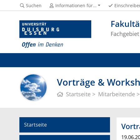
Suchen
Informationen für...
Einschreibe
Fakultä
Fachgebiet
Vorträge & Worksh
Startseite
Mitarbeitende
Startseite
Vortr
19.06.2