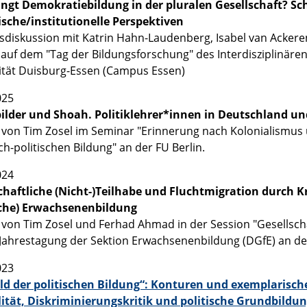
ingt Demokratiebildung in der pluralen Gesellschaft? S
sche/institutionelle Perspektiven
diskussion mit Katrin Hahn-Laudenberg, Isabel van Ackere
 auf dem "Tag der Bildungsforschung" des Interdisziplinären
ität Duisburg-Essen (Campus Essen)
025
bilder und Shoah. Politiklehrer*innen in Deutschland und
 von Tim Zosel im Seminar "Erinnerung nach Kolonialismus 
ch-politischen Bildung" an der FU Berlin.
024
chaftliche (Nicht-)Teilhabe und Fluchtmigration durch Kr
sche) Erwachsenenbildung
 von Tim Zosel und Ferhad Ahmad in der Session "Gesellsch
 Jahrestagung der Sektion Erwachsenenbildung (DGfE) an de
023
ld der politischen Bildung“: Konturen und exemplaris
ität, Diskriminierungskritik und politische Grundbildu