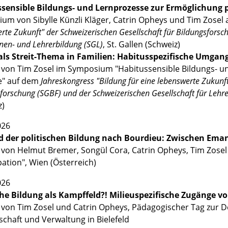
sensible Bildungs- und Lernprozesse zur Ermöglichung p
ium von
Sibylle Künzli Kläger,
Catrin Opheys und Tim Zosel
rte Zukunft" der Schweizerischen Gesellschaft für Bildungsforsc
nen- und Lehrerbildung (SGL)
, St. Gallen (Schweiz)
 als Streit-Thema in Familien: Habitusspezifische Umga
 von Tim Zosel im Symposium "Habitussensible Bildungs- un
e"
auf dem
Jahreskongress "Bildung für eine lebenswerte Zukunft
forschung (SGBF) und der Schweizerischen Gesellschaft für Lehr
z)
026
d der politischen Bildung nach Bourdieu: Zwischen Ema
 von Helmut Bremer, Songül Cora, Catrin Opheys, Tim Zosel a
ation", Wien (Österreich)
026
che Bildung als Kampffeld?! Milieuspezifische Zugänge 
 von Tim Zosel und Catrin Opheys, Pädagogischer Tag zur D
schaft und Verwaltung in Bielefeld